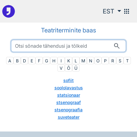
Otsingu juurde
apps
EST
Teatriterminite baas
search
A
B
D
E
F
G
H
I
K
L
M
N
O
P
R
S
T
V
Õ
Ü
sofiit
soololavastus
statsionaar
stsenograaf
stsenograafia
suveteater