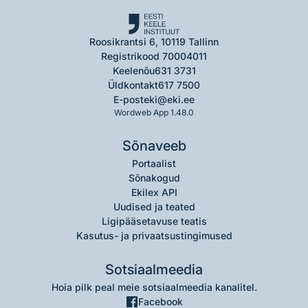
Roosikrantsi 6, 10119 Tallinn
Registrikood 70004011
Keelenõu
631 3731
Üldkontakt
617 7500
E-post
eki@eki.ee
Wordweb App 1.48.0
Sõnaveeb
Portaalist
Sõnakogud
Ekilex API
Uudised ja teated
Ligipääsetavuse teatis
Kasutus- ja privaatsustingimused
Sotsiaalmeedia
Hoia pilk peal meie sotsiaalmeedia kanalitel.
Facebook