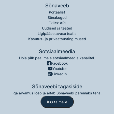
Sõnaveeb
Portaalist
Sõnakogud
Ekilex API
Uudised ja teated
Ligipääsetavuse teatis
Kasutus- ja privaatsustingimused
Sotsiaalmeedia
Hoia pilk peal meie sotsiaalmeedia kanalitel.
Facebook
Youtube
LinkedIn
Sõnaveebi tagasiside
Iga arvamus loeb ja aitab Sõnaveebi paremaks teha!
Kirjuta meile