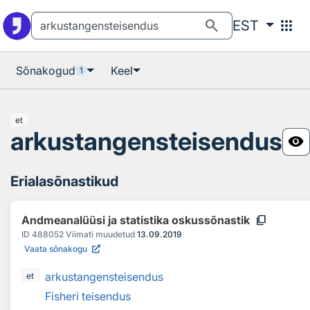
Otsingu juurde
Põhisisu juurde
search
apps
EST
Sõnakogud
Keel
1
et
arkustangensteisendus
visibility
Erialasõnastikud
content_copy
Andmeanalüüsi ja statistika oskussõnastik
ID
488052
Viimati muudetud
13.09.2019
Vaata sõnakogu
arkustangensteisendus
et
Fisheri teisendus