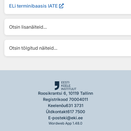
ELi terminibaasis IATE
Otsin lisanäiteid...
Otsin tõlgitud näiteid...
Roosikrantsi 6, 10119 Tallinn
Registrikood 70004011
Keelenõu
631 3731
Üldkontakt
617 7500
E-post
eki@eki.ee
Wordweb App 1.48.0