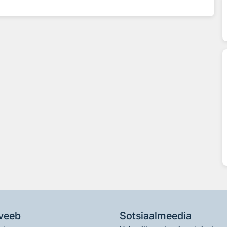
veeb
Sotsiaalmeedia