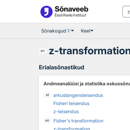
Otsingu juurde
Põhisisu juurde
Sõnakogud
Keel
1
z-transformatio
en
Erialasõnastikud
Andmeanalüüsi ja statistika oskussõn
arkustangensteisendus
et
Fisheri teisendus
z-teisendus
Fisher's transformation
en
z-transformation