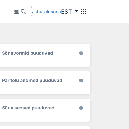
keyboard
search
apps
EST
Juhuslik sõna
Sõnavormid puuduvad
Päritolu andmed puuduvad
Sõna seosed puuduvad