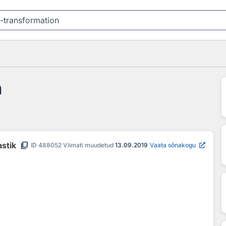
n
content_copy
astik
ID
488052
Viimati muudetud
13.09.2019
Vaata sõnakogu