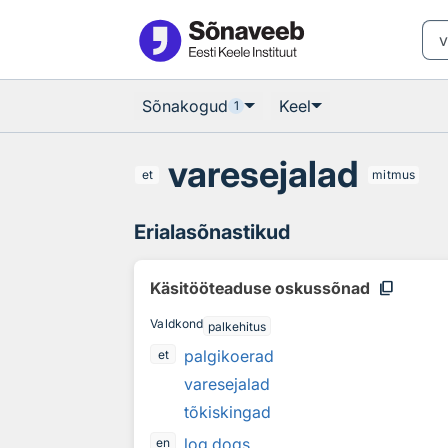
Otsingu juurde
Põhisisu juurde
Sõnakogud
Keel
1
varesejalad
et
mitmus
Erialasõnastikud
content_copy
Käsitööteaduse oskussõnad
Valdkond
palkehitus
palgikoerad
et
varesejalad
tõkiskingad
log dogs
en