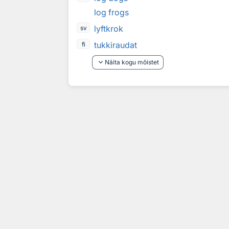
log frogs
lyftkrok
sv
tukkiraudat
fi
keyboard_arrow_down
Näita kogu mõistet