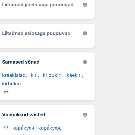
Liitsõnad järelosaga puuduvad
Liitsõnad esiosaga puuduvad
Sarnased sõnad
kraakjalad
kiri
kribukiri
käekiri
kirbukiri
Võimalikud vasted
кар
а
кули
кар
а
куля
ru