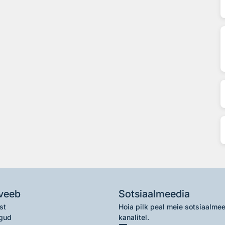
veeb
Sotsiaalmeedia
st
Hoia pilk peal meie sotsiaalme
gud
kanalitel.