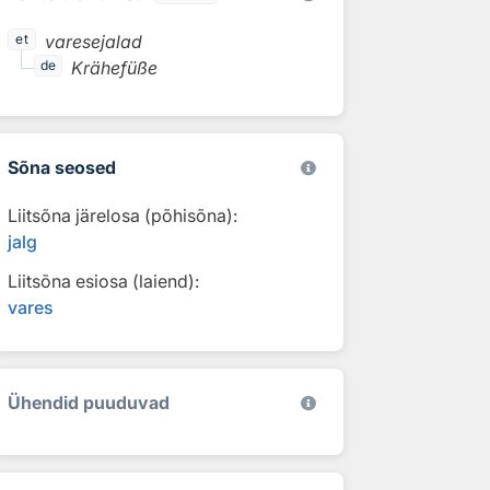
varesejalad
et
Krähefüße
de
Sõna seosed
Liitsõna järelosa (põhisõna):
jalg
Liitsõna esiosa (laiend):
vares
Ühendid puuduvad