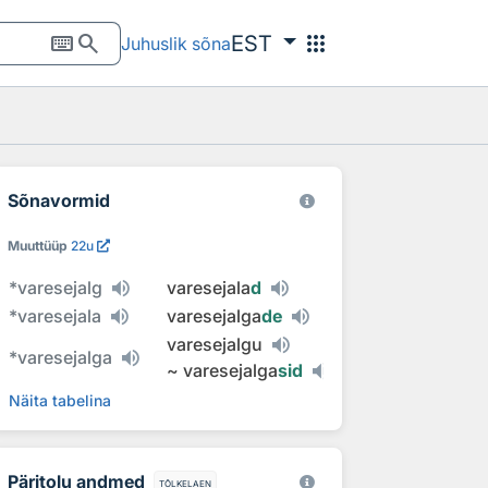
keyboard
search
apps
EST
Juhuslik sõna
Sõnavormid
Muuttüüp
22u
*
varesejalg
varesejala
d
*
varesejala
varesejalga
de
varesejalgu
*
varesejalga
~
varesejalga
sid
Näita tabelina
Päritolu andmed
tõlkelaen