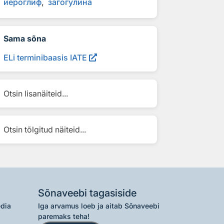
иер
о
глиф
загог
у
лина
Sama sõna
ELi terminibaasis IATE
Otsin lisanäiteid...
Otsin tõlgitud näiteid...
Sõnaveebi tagasiside
edia
Iga arvamus loeb ja aitab Sõnaveebi
paremaks teha!