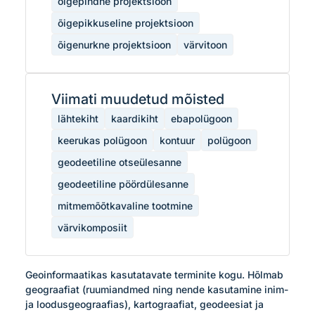
õigepindne projektsioon
õigepikkuseline projektsioon
õigenurkne projektsioon
värvitoon
Viimati muudetud mõisted
lähtekiht
kaardikiht
ebapolügoon
keerukas polügoon
kontuur
polügoon
geodeetiline otseülesanne
geodeetiline pöördülesanne
mitmemõõtkavaline tootmine
värvikomposiit
Geoinformaatikas kasutatavate terminite kogu. Hõlmab 
geograafiat (ruumiandmed ning nende kasutamine inim- 
ja loodusgeograafias), kartograafiat, geodeesiat ja 