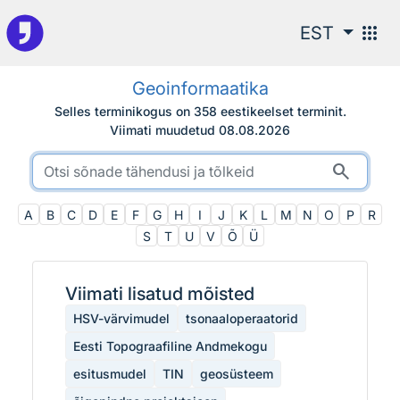
Otsingu juurde
apps
EST
Geoinformaatika
Selles terminikogus on 358 eestikeelset terminit.
Viimati muudetud
08.08.2026
search
A
B
C
D
E
F
G
H
I
J
K
L
M
N
O
P
R
S
T
U
V
Õ
Ü
Viimati lisatud mõisted
HSV-värvimudel
tsonaaloperaatorid
Eesti Topograafiline Andmekogu
esitusmudel
TIN
geosüsteem