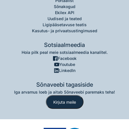
Portaalist
Sõnakogud
Ekilex API
Uudised ja teated
Ligipääsetavuse teatis
Kasutus- ja privaatsustingimused
Sotsiaalmeedia
Hoia pilk peal meie sotsiaalmeedia kanalitel.
Facebook
Youtube
LinkedIn
Sõnaveebi tagasiside
Iga arvamus loeb ja aitab Sõnaveebi paremaks teha!
Kirjuta meile