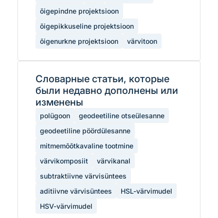
õigepindne projektsioon
õigepikkuseline projektsioon
õigenurkne projektsioon
värvitoon
Словарные статьи, которые
были недавно дополнены или
изменены
polügoon
geodeetiline otseülesanne
geodeetiline pöördülesanne
mitmemõõtkavaline tootmine
värvikomposiit
värvikanal
subtraktiivne värvisüntees
aditiivne värvisüntees
HSL-värvimudel
HSV-värvimudel