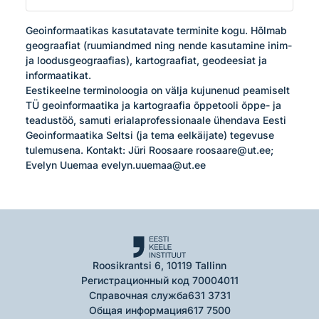
Geoinformaatikas kasutatavate terminite kogu. Hõlmab 
geograafiat (ruumiandmed ning nende kasutamine inim- 
ja loodusgeograafias), kartograafiat, geodeesiat ja 
informaatikat.

Eestikeelne terminoloogia on välja kujunenud peamiselt 
TÜ geoinformaatika ja kartograafia õppetooli õppe- ja 
teadustöö, samuti erialaprofessionaale ühendava Eesti 
Geoinformaatika Seltsi (ja tema eelkäijate) tegevuse 
tulemusena. Kontakt: Jüri Roosaare roosaare@ut.ee; 
Evelyn Uuemaa evelyn.uuemaa@ut.ee
Roosikrantsi 6, 10119 Tallinn
Регистрационный код 70004011
Справочная служба
631 3731
Общая информация
617 7500