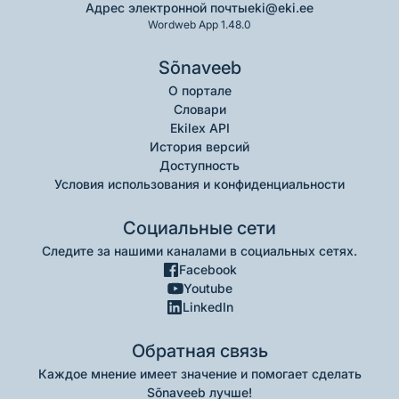
Адрес электронной почты
eki@eki.ee
Wordweb App 1.48.0
Sõnaveeb
О портале
Словари
Ekilex API
История версий
Доступность
Условия использования и конфиденциальности
Социальные сети
Следите за нашими каналами в социальных сетях.
Facebook
Youtube
LinkedIn
Обратная связь
Каждое мнение имеет значение и помогает сделать
Sõnaveeb лучше!