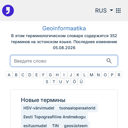
К поиску
apps
RUS
Geoinformaatika
В этом терминологическом словаре содержится 352
терминов на эстонском языке.
Последнее изменение
05.08.2026
search
A
B
C
D
E
F
G
H
I
J
K
L
M
N
O
P
R
S
T
U
V
Õ
Ü
Новые термины
HSV-värvimudel
tsonaaloperaatorid
Eesti Topograafiline Andmekogu
esitusmudel
TIN
geosüsteem