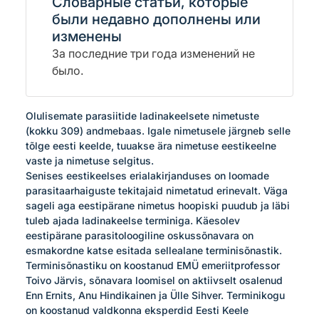
Словарные статьи, которые
были недавно дополнены или
изменены
За последние три года изменений не
было.
Olulisemate parasiitide ladinakeelsete nimetuste 
(kokku 309) andmebaas. Igale nimetusele järgneb selle 
tõlge eesti keelde, tuuakse ära nimetuse eestikeelne 
vaste ja nimetuse selgitus.

Senises eestikeelses erialakirjanduses on loomade 
parasitaarhaiguste tekitajaid nimetatud erinevalt. Väga 
sageli aga eestipärane nimetus hoopiski puudub ja läbi 
tuleb ajada ladinakeelse terminiga. Käesolev 
eestipärane parasitoloogiline oskussõnavara on 
esmakordne katse esitada sellealane terminisõnastik.

Terminisõnastiku on koostanud EMÜ emeriitprofessor 
Toivo Järvis, sõnavara loomisel on aktiivselt osalenud 
Enn Ernits, Anu Hindikainen ja Ülle Sihver. Terminikogu 
on koostanud valdkonna eksperdid Eesti Keele 