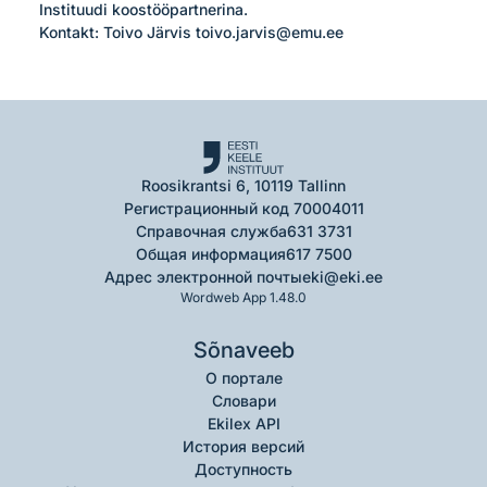
Instituudi koostööpartnerina.

Kontakt: Toivo Järvis toivo.jarvis@emu.ee
Roosikrantsi 6, 10119 Tallinn
Регистрационный код 70004011
Справочная служба
631 3731
Общая информация
617 7500
Адрес электронной почты
eki@eki.ee
Wordweb App 1.48.0
Sõnaveeb
О портале
Словари
Ekilex API
История версий
Доступность