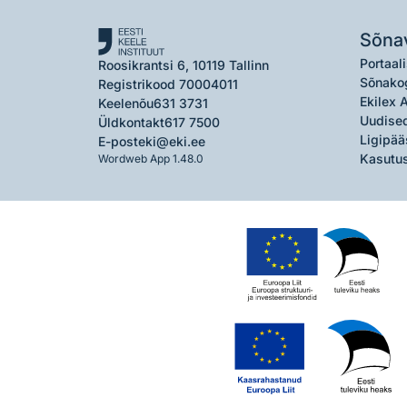
Sõna
Portaali
Roosikrantsi 6, 10119 Tallinn
Sõnako
Registrikood 70004011
Ekilex 
Keelenõu
631 3731
Uudised
Üldkontakt
617 7500
Ligipää
E-post
eki@eki.ee
Kasutus
Wordweb App 1.48.0