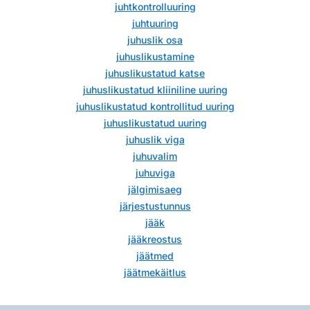
juhtkontrolluuring
juhtuuring
juhuslik osa
juhuslikustamine
juhuslikustatud katse
juhuslikustatud kliiniline uuring
juhuslikustatud kontrollitud uuring
juhuslikustatud uuring
juhuslik viga
juhuvalim
juhuviga
jälgimisaeg
järjestustunnus
jääk
jääkreostus
jäätmed
jäätmekäitlus