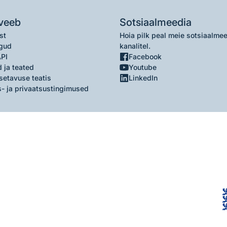
veeb
Sotsiaalmeedia
st
Hoia pilk peal meie sotsiaalme
gud
kanalitel.
API
Facebook
 ja teated
Youtube
setavuse teatis
LinkedIn
- ja privaatsustingimused