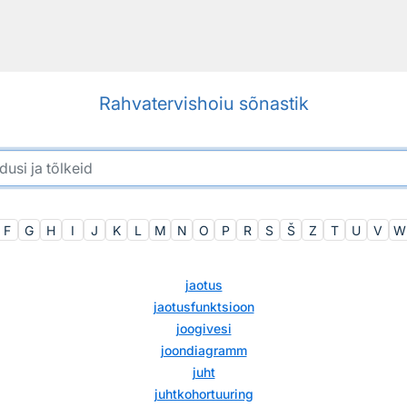
Rahvatervishoiu sõnastik
F
G
H
I
J
K
L
M
N
O
P
R
S
Š
Z
T
U
V
W
jaotus
jaotusfunktsioon
joogivesi
joondiagramm
juht
juhtkohortuuring