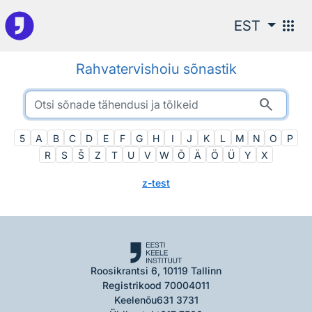
Otsingu juurde
apps
EST
Rahvatervishoiu sõnastik
search
5
A
B
C
D
E
F
G
H
I
J
K
L
M
N
O
P
R
S
Š
Z
T
U
V
W
Õ
Ä
Ö
Ü
Y
Χ
z-test
Roosikrantsi 6, 10119 Tallinn
Registrikood 70004011
Keelenõu
631 3731