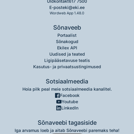
Üldkontakt
617 7500
E-post
eki@eki.ee
Wordweb App 1.48.0
Sõnaveeb
Portaalist
Sõnakogud
Ekilex API
Uudised ja teated
Ligipääsetavuse teatis
Kasutus- ja privaatsustingimused
Sotsiaalmeedia
Hoia pilk peal meie sotsiaalmeedia kanalitel.
Facebook
Youtube
LinkedIn
Sõnaveebi tagasiside
Iga arvamus loeb ja aitab Sõnaveebi paremaks teha!