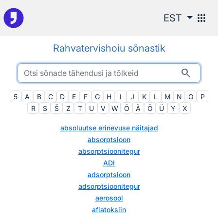
Otsingu juurde
apps
EST
Rahvatervishoiu sõnastik
search
5
A
B
C
D
E
F
G
H
I
J
K
L
M
N
O
P
R
S
Š
Z
T
U
V
W
Õ
Ä
Ö
Ü
Y
Χ
absoluutse erinevuse näitajad
absorptsioon
absorptsioonitegur
ADI
adsorptsioon
adsorptsioonitegur
aerosool
aflatoksiin