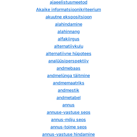
ajaeelistusmeetod
Akaike informatsioonikriteerium
akuutne ekspositsioon
alahindamine
alahinnang
alfakiirgus
alternatiivkulu
alternatiivne hüpotees
analüüsiperspektiiv
andmebaas
andmelünga täitmine
andmemaatriks
andmestik
andmetabel
annus
annuse-vastuse seos
annus-mõju seos
annus-toime seos
annus-vastuse hindamine