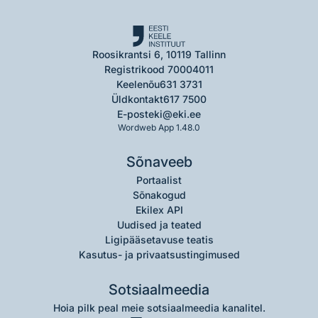
Roosikrantsi 6, 10119 Tallinn
Registrikood 70004011
Keelenõu
631 3731
Üldkontakt
617 7500
E-post
eki@eki.ee
Wordweb App 1.48.0
Sõnaveeb
Portaalist
Sõnakogud
Ekilex API
Uudised ja teated
Ligipääsetavuse teatis
Kasutus- ja privaatsustingimused
Sotsiaalmeedia
Hoia pilk peal meie sotsiaalmeedia kanalitel.