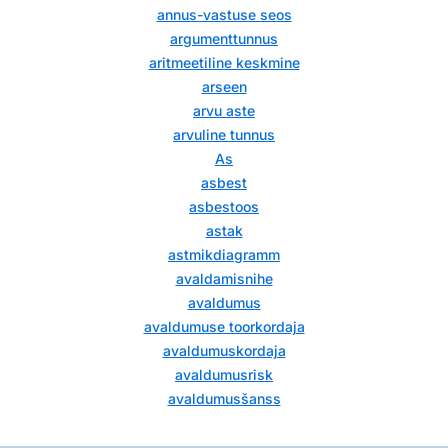
annus-vastuse seos
argumenttunnus
aritmeetiline keskmine
arseen
arvu aste
arvuline tunnus
As
asbest
asbestoos
astak
astmikdiagramm
avaldamisnihe
avaldumus
avaldumuse toorkordaja
avaldumuskordaja
avaldumusrisk
avaldumusšanss