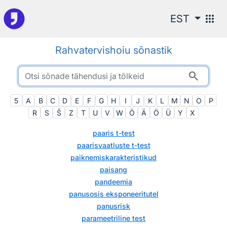
Otsingu juurde
apps
EST
Rahvatervishoiu sõnastik
search
5
A
B
C
D
E
F
G
H
I
J
K
L
M
N
O
P
R
S
Š
Z
T
U
V
W
Õ
Ä
Ö
Ü
Y
Χ
paaris t-test
paarisvaatluste t-test
paiknemiskarakteristikud
paisang
pandeemia
panusosis eksponeeritutel
panusrisk
parameetriline test