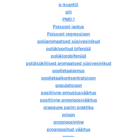
p-kvantiil
plii
PM0,1
Poissoni jaotus
Poissoni regressioon
polüaromaatsed süsivesinikud
polüklooritud bifenüül
polüklorobifenüül
polütsüklilised aromaatsed süsivesinikud
poolletaalannus
poolletaalkontsentratsioon
populatsioon
positiivne ennustusväärtus
positiivne prognoosiväärtus
praegune parim praktika
prioon
prognoosimine
prognoositud väärtus
proov