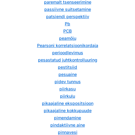
paremalt tsenseerimine
passiivne suitsetamine
patsiendi perspektiiv
Pb
PCB
peamõju
Pearsoni korrelatsioonikordaja
perioodlevimus
pesastatud juhtkontrolluuring
pestitsiid
pesuaine
pidev tunnus
piirkasu
piirkulu
pikaajaline ekspositsioon
pikaajaline kokkupuude
pimendamine
pindaktiivne aine
pinnavesi