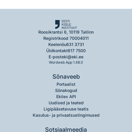
Roosikrantsi 6, 10119 Tallinn
Registrikood 70004011
Keelenõu
631 3731
Üldkontakt
617 7500
E-post
eki@eki.ee
Wordweb App 1.48.0
Sõnaveeb
Portaalist
Sõnakogud
Ekilex API
Uudised ja teated
Ligipääsetavuse teatis
Kasutus- ja privaatsustingimused
Sotsiaalmeedia