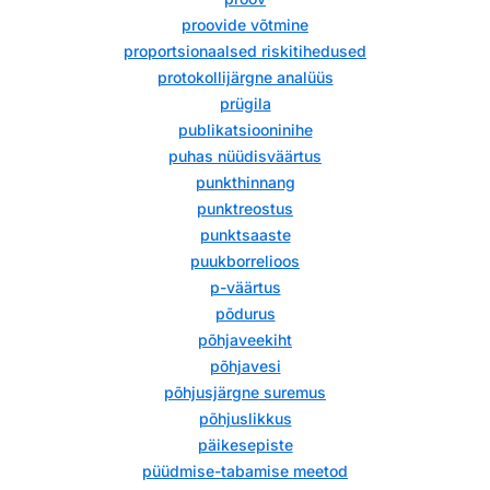
proovide võtmine
proportsionaalsed riskitihedused
protokollijärgne analüüs
prügila
publikatsiooninihe
puhas nüüdisväärtus
punkthinnang
punktreostus
punktsaaste
puukborrelioos
p-väärtus
põdurus
põhjaveekiht
põhjavesi
põhjusjärgne suremus
põhjuslikkus
päikesepiste
püüdmise-tabamise meetod