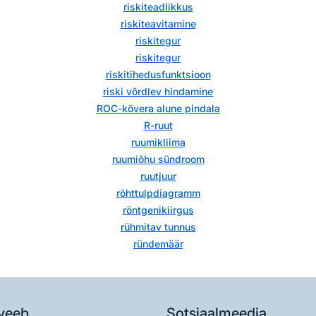
riskiteadlikkus
riskiteavitamine
riskitegur
riskitegur
riskitihedusfunktsioon
riski võrdlev hindamine
ROC-kõvera alune pindala
R-ruut
ruumikliima
ruumiõhu sündroom
ruutjuur
rõhttulpdiagramm
röntgenikiirgus
rühmitav tunnus
ründemäär
veeb
Sotsiaalmeedia