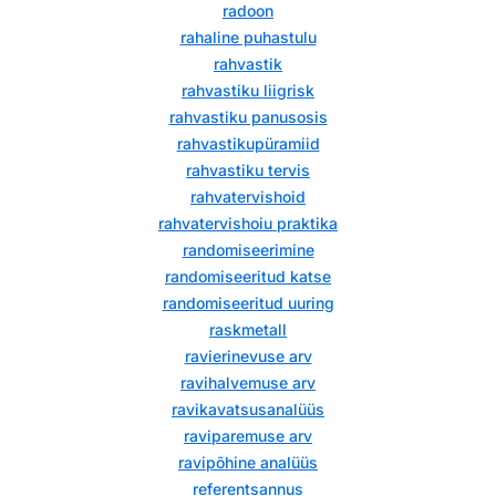
radoon
rahaline puhastulu
rahvastik
rahvastiku liigrisk
rahvastiku panusosis
rahvastikupüramiid
rahvastiku tervis
rahvatervishoid
rahvatervishoiu praktika
randomiseerimine
randomiseeritud katse
randomiseeritud uuring
raskmetall
ravierinevuse arv
ravihalvemuse arv
ravikavatsusanalüüs
raviparemuse arv
ravipõhine analüüs
referentsannus