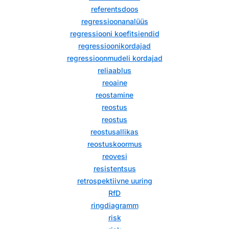
referentsdoos
regressioonanalüüs
regressiooni koefitsiendid
regressioonikordajad
regressioonmudeli kordajad
reliaablus
reoaine
reostamine
reostus
reostus
reostusallikas
reostuskoormus
reovesi
resistentsus
retrospektiivne uuring
RfD
ringdiagramm
risk