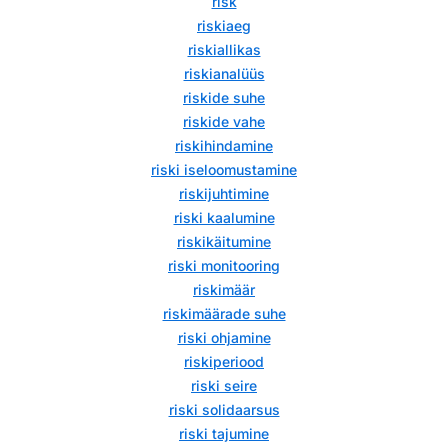
risk
riskiaeg
riskiallikas
riskianalüüs
riskide suhe
riskide vahe
riskihindamine
riski iseloomustamine
riskijuhtimine
riski kaalumine
riskikäitumine
riski monitooring
riskimäär
riskimäärade suhe
riski ohjamine
riskiperiood
riski seire
riski solidaarsus
riski tajumine