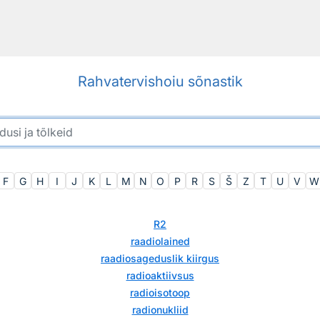
Rahvatervishoiu sõnastik
F
G
H
I
J
K
L
M
N
O
P
R
S
Š
Z
T
U
V
W
R2
raadiolained
raadiosageduslik kiirgus
radioaktiivsus
radioisotoop
radionukliid