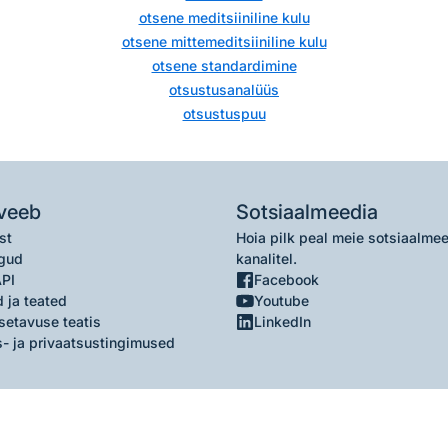
otsene meditsiiniline kulu
otsene mittemeditsiiniline kulu
otsene standardimine
otsustusanalüüs
otsustuspuu
veeb
Sotsiaalmeedia
st
Hoia pilk peal meie sotsiaalme
gud
kanalitel.
API
Facebook
 ja teated
Youtube
setavuse teatis
LinkedIn
- ja privaatsustingimused