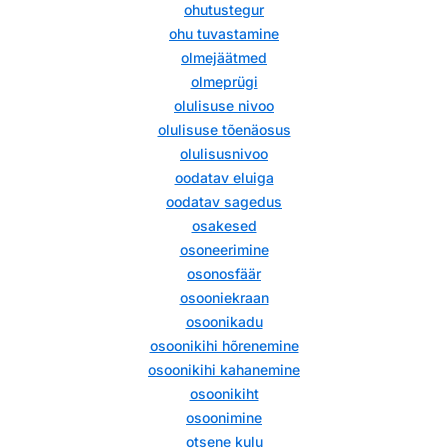
ohutustegur
ohu tuvastamine
olmejäätmed
olmeprügi
olulisuse nivoo
olulisuse tõenäosus
olulisusnivoo
oodatav eluiga
oodatav sagedus
osakesed
osoneerimine
osonosfäär
osooniekraan
osoonikadu
osoonikihi hõrenemine
osoonikihi kahanemine
osoonikiht
osoonimine
otsene kulu