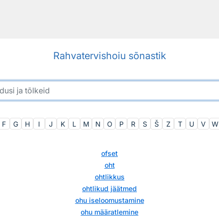
Rahvatervishoiu sõnastik
F
G
H
I
J
K
L
M
N
O
P
R
S
Š
Z
T
U
V
W
ofset
oht
ohtlikkus
ohtlikud jäätmed
ohu iseloomustamine
ohu määratlemine