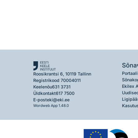
Sõna
Portaali
Roosikrantsi 6, 10119 Tallinn
Sõnako
Registrikood 70004011
Ekilex 
Keelenõu
631 3731
Uudised
Üldkontakt
617 7500
Ligipää
E-post
eki@eki.ee
Kasutus
Wordweb App 1.48.0