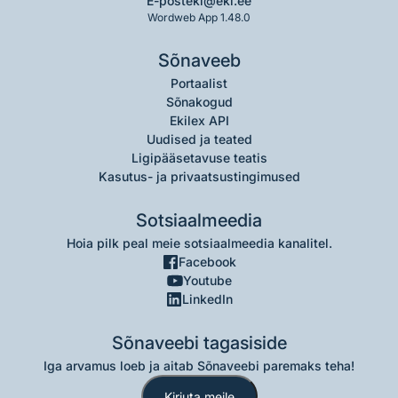
E-post
eki@eki.ee
Wordweb App 1.48.0
Sõnaveeb
Portaalist
Sõnakogud
Ekilex API
Uudised ja teated
Ligipääsetavuse teatis
Kasutus- ja privaatsustingimused
Sotsiaalmeedia
Hoia pilk peal meie sotsiaalmeedia kanalitel.
Facebook
Youtube
LinkedIn
Sõnaveebi tagasiside
Iga arvamus loeb ja aitab Sõnaveebi paremaks teha!
Kirjuta meile