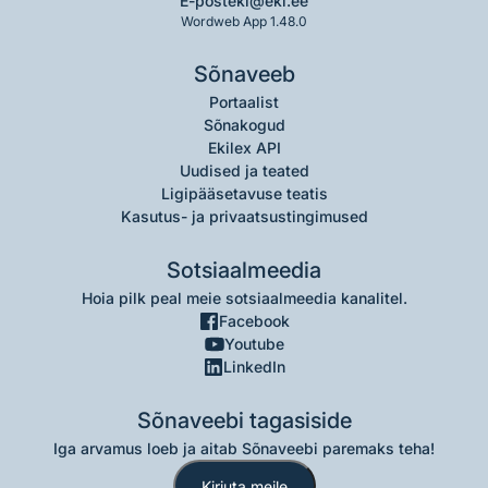
E-post
eki@eki.ee
Wordweb App 1.48.0
Sõnaveeb
Portaalist
Sõnakogud
Ekilex API
Uudised ja teated
Ligipääsetavuse teatis
Kasutus- ja privaatsustingimused
Sotsiaalmeedia
Hoia pilk peal meie sotsiaalmeedia kanalitel.
Facebook
Youtube
LinkedIn
Sõnaveebi tagasiside
Iga arvamus loeb ja aitab Sõnaveebi paremaks teha!
Kirjuta meile