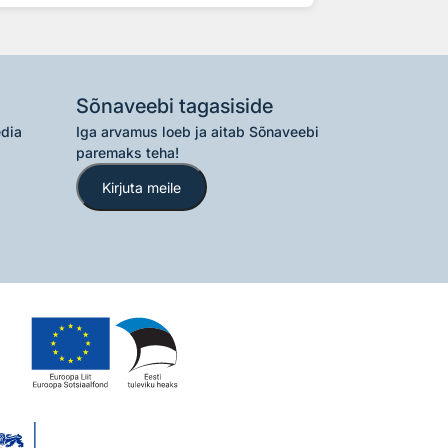
Sõnaveebi tagasiside
edia
Iga arvamus loeb ja aitab Sõnaveebi
paremaks teha!
Kirjuta meile