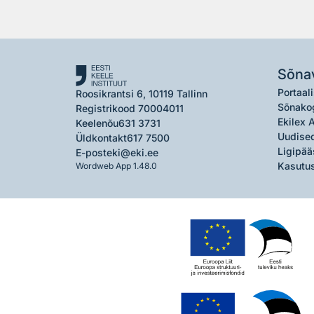
Sõna
Portaali
Roosikrantsi 6, 10119 Tallinn
Sõnako
Registrikood 70004011
Ekilex 
Keelenõu
631 3731
Uudised
Üldkontakt
617 7500
Ligipää
E-post
eki@eki.ee
Kasutus
Wordweb App 1.48.0