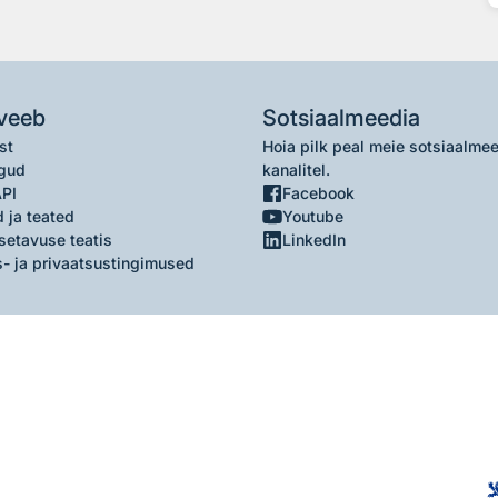
veeb
Sotsiaalmeedia
st
Hoia pilk peal meie sotsiaalme
gud
kanalitel.
API
Facebook
 ja teated
Youtube
setavuse teatis
LinkedIn
- ja privaatsustingimused