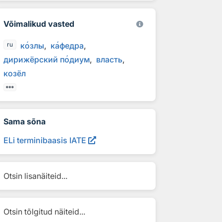
Võimalikud vasted
к
о
злы
к
а
федра
ru
дирижёрский п
о
диум
власть
козёл
Sama sõna
ELi terminibaasis IATE
Otsin lisanäiteid...
Otsin tõlgitud näiteid...