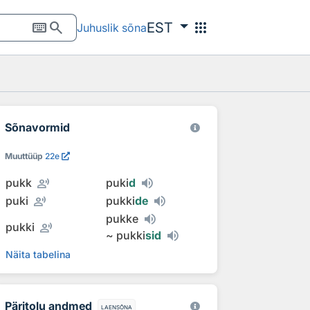
keyboard
search
apps
EST
Juhuslik sõna
Sõnavormid
Muuttüüp
22e
record_voice_over
pukk
puki
d
record_voice_over
puki
pukki
de
pukke
record_voice_over
pukki
~
pukki
sid
Näita tabelina
Päritolu andmed
laensõna