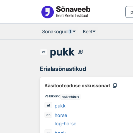
Otsingu juurde
Põhisisu juurde
Sõnakogud
Keel
1
pukk
record_voice_over
et
Erialasõnastikud
content_copy
Käsitööteaduse oskussõnad
Valdkond
palkehitus
pukk
et
horse
en
log-horse
sv