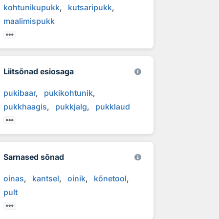
kohtunikupukk
kutsaripukk
maalimispukk
Liitsõnad esiosaga
pukibaar
pukikohtunik
pukkhaagis
pukkjalg
pukklaud
Sarnased sõnad
oinas
kantsel
oinik
kõnetool
pult