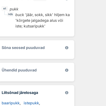
pukk
et
buck
'jäär, sokk, sikk'
hiljem ka
nds
'kõrgete jalgadega alus või
iste; kutsaripukk'
Sõna seosed puuduvad
Ühendid puuduvad
Liitsõnad järelosaga
baaripukk
istepukk